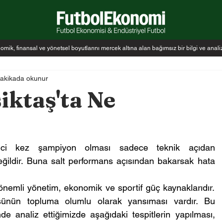
k, finansal ve yönetsel boyutlarını mercek altına alan bağımsız bir bilgi ve anal
dakikada okunur
ktaş'ta Ne
inci kez şampiyon olması sadece teknik açıdan 
değildir. Buna salt performans açısından bakarsak hata 
 önemli yönetim, ekonomik ve sportif güç kaynaklarıdır. 
nün topluma olumlu olarak yansıması vardır. Bu 
 analiz ettiğimizde aşağıdaki tespitlerin yapılması, 