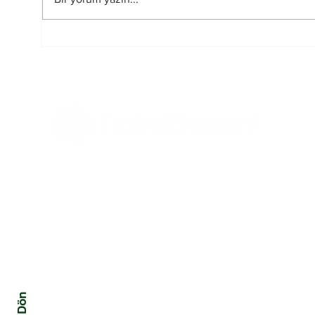
FIFA-UEFA Savaşı Bitti
2026
mi?
Hakem
Tüm Haberler
Ekonomi
Mali
Tüm Yazılar
Yönetim ve Strateji
Kriz
Hukuk
Davranış ve Toplum