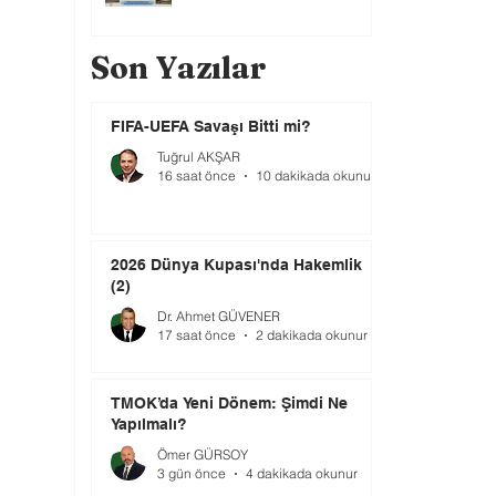
Son Yazılar
FIFA-UEFA Savaşı Bitti mi?
Tuğrul AKŞAR
16 saat önce
10 dakikada okunur
2026 Dünya Kupası'nda Hakemlik
(2)
Dr. Ahmet GÜVENER
17 saat önce
2 dakikada okunur
TMOK’da Yeni Dönem: Şimdi Ne
Yapılmalı?
Ömer GÜRSOY
3 gün önce
4 dakikada okunur