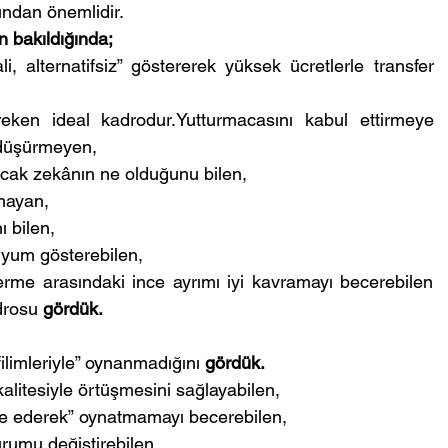
ından önemlidir.
 bakıldığında;
i, alternatifsiz” göstererek yüksek ücretlerle transfer 
ken ideal kadrodur.Yutturmacasını kabul ettirmeye 
 düşürmeyen,
yacak zekânın ne olduğunu bilen,
mayan,
 bilen, 
 uyum gösterebilen,
rme arasındaki ince ayrımı iyi kavramayı becerebilen 
rosu 
gördük. 
ilimleriyle” oynanmadığını 
gördük.
alitesiyle örtüşmesini sağlayabilen,
ve ederek” oynatmamayı becerebilen,
rumu değiştirebilen,