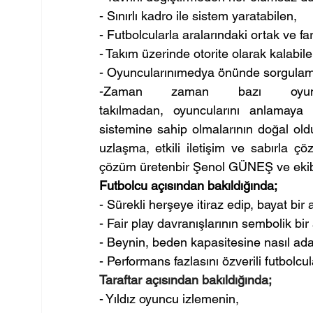
- Sınırlı kadro ile sistem yaratabilen,
- Futbolcularla aralarındaki ortak ve farkl
- Takım üzerinde otorite olarak kalabile
- Oyuncularınımedya önünde sorgulam
-Zaman zaman bazı oyuncu
takılmadan, oyuncularını anlamaya 
sistemine sahip olmalarının doğal oldu
uzlaşma, etkili iletişim ve sabırla çö
çözüm üretenbir Şenol GÜNEŞ ve ekib
Futbolcu açısından bakıldığında;
- Sürekli herşeye itiraz edip, bayat bi
- Fair play davranışlarının sembolik bir 
- Beynin, beden kapasitesine nasıl ad
- Performans fazlasını özverili futbolcul
Taraftar açısından bakıldığında; 
- Yıldız oyuncu izlemenin,