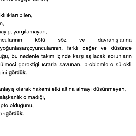
ılıkları bilen,
n, 
ayıp, yargılamayan,
larının kötü söz ve davranışlarına 
yoğunlaşan;oyuncularının, farklı değer ve düşünce 
ğu, bu nedenle takım içinde karşılaşılacak sorunların 
zülmesi gerektiği ısrarla savunan, problemlere sürekli 
ini 
gördük.
r anlayış olarak hakemi etki altına almayı düşünmeyen, 
alışkanlık olmadığı, 
apte olduğunu,
arı
gördük.