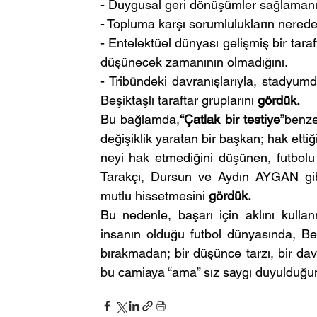
- Duygusal geri dönüşümler sağlamanı
- Topluma karşı sorumlulukların nerede ba
- Entelektüel dünyası gelişmiş bir taraft
düşünecek zamanının olmadığını.
- Tribündeki davranışlarıyla, stadyumda
Beşiktaşlı taraftar gruplarını 
gördük.
Bu bağlamda,
“Çatlak bir testiye”
benze
değişiklik yaratan bir başkan; hak ettiği 
neyi hak etmediğini düşünen, futbolu 
Tarakçı, Dursun ve Aydın AYGAN gibi y
mutlu hissetmesini 
gördük.
Bu nedenle, başarı için aklını kullan
insanın olduğu futbol dünyasında, Beşi
bırakmadan; bir düşünce tarzı, bir dav
bu camiaya “ama” sız saygı duyulduğu