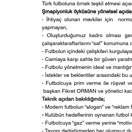
Türk futboluna örnek teşkil etmesi açıs
Şmapiyonluk öyküsüne yönetsel açıdan
- İhtiyaç olunan mevkiler için  normal
yapmayan,
- Oluşturduğumuz kadro olması gere
çalışaraktaraftarlarını “saf” konumuna
- Futbolun içindeki çelişkileri kurgula
- Camiaya karşı sahte bir güven yarat
- Futbolu yönetmenin ideal ve mantığını
- İstekler ve beklentiler arasındaki bu
- Futbolcuya prim verme ile rüşvet ve
 başkan Fikret ORMAN ve yönetici kad
Teknik açıdan bakıldığında;
- Modern futbolun “slogan” ve “reklam f
- 
Kulübün hedeflerinin oynanan futbol k
- Futbolcuya “gaz” verme yerine “moti
- Tavrını değiştirmeden her olumsuz du