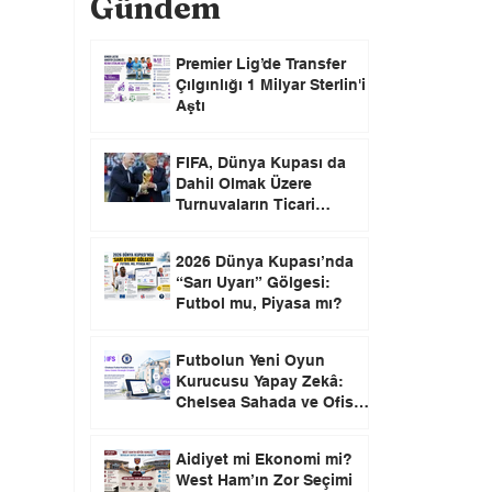
Gündem
Premier Lig’de Transfer
Çılgınlığı 1 Milyar Sterlin'i
Aştı
FIFA, Dünya Kupası da
Dahil Olmak Üzere
Turnuvaların Ticari
Haklarını Özel Yatırımcılara
Satacağını Açıkladı!
2026 Dünya Kupası’nda
“Sarı Uyarı” Gölgesi:
Futbol mu, Piyasa mı?
Futbolun Yeni Oyun
Kurucusu Yapay Zekâ:
Chelsea Sahada ve Ofiste
Devrim Peşinde
Aidiyet mi Ekonomi mi?
West Ham’ın Zor Seçimi