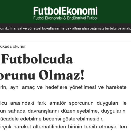
k, finansal ve yönetsel boyutlarını mercek altına alan bağımsız bir bilgi ve anal
kikada okunur
 Futbolcuda
orunu Olmaz!
lerin, aynı amaç ve hedeflere yönetilmesi ve harekete 
cu arasındaki fark amatör sporcunun duyguları ile 
un sahada davranışlarını düzenleyebilme, duygularını 
mücadele edebilme becerisi gösterebilmesidir.
rçok hareket alternatifinden birinin tercih etmeye iten 