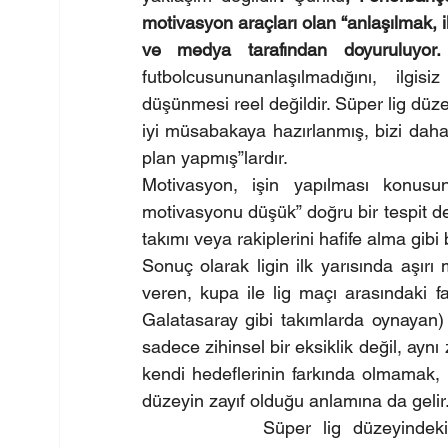
motivasyon araçları olan “anlaşılmak, il
ve medya tarafından doyuruluyor.
futbolcusununanlaşılmadığını, ilgis
düşünmesi reel değildir. Süper lig düz
iyi müsabakaya hazırlanmış, bizi daha a
plan yapmış”lardır.
Motivasyon, işin yapılması konusund
motivasyonu düşük” doğru bir tespit değ
takımı veya rakiplerini hafife alma gibi 
Sonuç olarak ligin ilk yarısında aşır
veren, kupa ile lig maçı arasındaki f
Galatasaray gibi takımlarda oynayan)
sadece zihinsel bir eksiklik değil, ay
kendi hedeflerinin farkında olmamak, 
düzeyin zayıf olduğu anlamına da gelir
          Süper lig düzeyindeki b