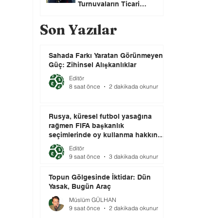
Turnuvaların Ticari
Haklarını Özel Yatırımcılara
Satacağını Açıkladı!
Son Yazılar
Sahada Farkı Yaratan Görünmeyen
Güç: Zihinsel Alışkanlıklar
Editör
8 saat önce
2 dakikada okunur
Rusya, küresel futbol yasağına
rağmen FIFA başkanlık
seçimlerinde oy kullanma hakkını
elinde tutuyor.
Editör
9 saat önce
3 dakikada okunur
Topun Gölgesinde İktidar: Dün
Yasak, Bugün Araç
Müslüm GÜLHAN
9 saat önce
2 dakikada okunur