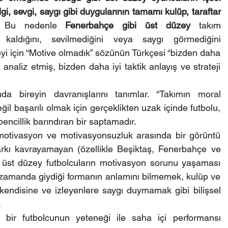
gi, sevgi, saygı gibi duygularının tamamı kulüp, taraftar 
 
Bu nedenle
 Fenerbahçe gibi üst düzey
 takım 
iz kaldığını, sevilmediğini veya saygı görmediğini 
eyi için “Motive olmadık” sözünün Türkçesi “bizden daha 
naliz etmiş, bizden daha iyi taktik anlayış ve strateji 
a bireyin davranışlarını tanımlar. “Takımın moral 
il başarılı olmak için gerçeklikten uzak içinde futbolu, 
bencillik barındıran bir saptamadır.
ı motivasyon ve motivasyonsuzluk arasında bir görüntü 
arkı kavrayamayan (özellikle Beşiktaş, Fenerbahçe ve 
 üst düzey futbolcuların motivasyon sorunu yaşaması 
nı zamanda giydiği formanın anlamını bilmemek, kulüp ve 
kendisine ve izleyenlere saygı duymamak gibi bilişsel 
.
ir futbolcunun yeteneği ile saha içi performansı 