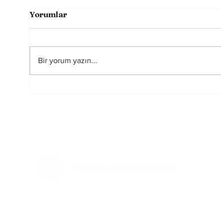
Yorumlar
Bir yorum yazın...
Sahada Farkı Yaratan
Rusya
Görünmeyen Güç:
yasa
Zihinsel Alışkanlıklar
başka
oy ku
elind
Tüm Haberler
Ekonomi