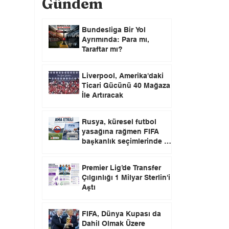
Gündem
Bundesliga Bir Yol
Ayrımında: Para mı,
Taraftar mı?
Liverpool, Amerika'daki
Ticari Gücünü 40 Mağaza
İle Artıracak
Rusya, küresel futbol
yasağına rağmen FIFA
başkanlık seçimlerinde oy
kullanma hakkını elinde
tutuyor.
Premier Lig’de Transfer
Çılgınlığı 1 Milyar Sterlin'i
Aştı
FIFA, Dünya Kupası da
Dahil Olmak Üzere