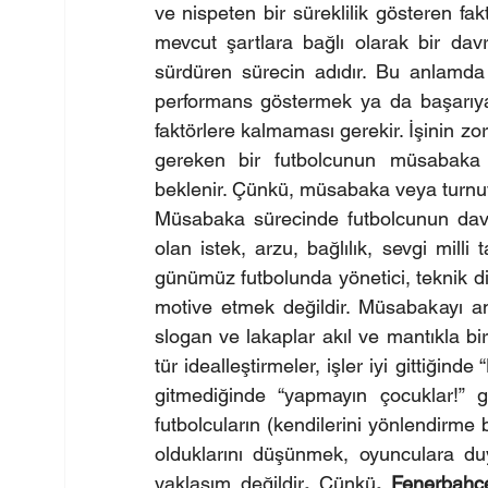
ve nispeten bir süreklilik gösteren fak
mevcut şartlara bağlı olarak bir davr
sürdüren sürecin adıdır. Bu anlamda 
performans göstermek ya da başarıya u
faktörlere kalmaması gerekir. İşinin zo
gereken bir futbolcunun müsabaka 
beklenir. Çünkü, müsabaka veya turnuv
Müsabaka sürecinde futbolcunun davra
olan istek, arzu, bağlılık, sevgi mill
günümüz futbolunda yönetici, teknik di
motive etmek değildir. Müsabakayı anl
slogan ve lakaplar akıl ve mantıkla bi
tür idealleştirmeler, işler iyi gittiğinde
gitmediğinde “yapmayın çocuklar!” gi
futbolcuların (kendilerini yönlendirme
olduklarını düşünmek, oyunculara duy
yaklaşım değildir
. 
Çünkü
, Fenerbahçe