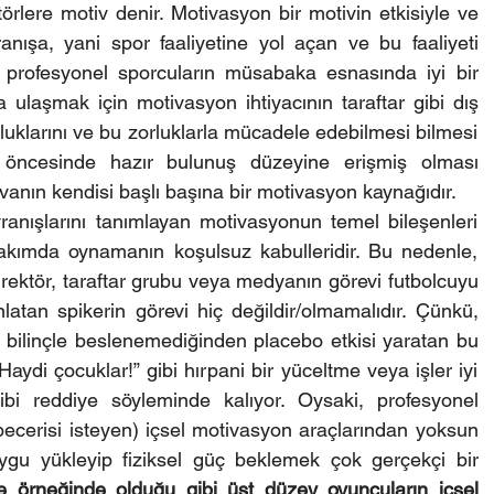
törlere motiv denir. Motivasyon bir motivin etkisiyle ve 
anışa, yani spor faaliyetine yol açan ve bu faaliyeti 
profesyonel sporcuların müsabaka esnasında iyi bir 
laşmak için motivasyon ihtiyacının taraftar gibi dış 
rluklarını ve bu zorluklarla mücadele edebilmesi bilmesi 
öncesinde hazır bulunuş düzeyine erişmiş olması 
anın kendisi başlı başına bir motivasyon kaynağıdır.
nışlarını tanımlayan motivasyonun temel bileşenleri 
i takımda oynamanın koşulsuz kabulleridir. Bu nedenle, 
rektör, taraftar grubu veya medyanın görevi futbolcuyu 
atan spikerin görevi hiç değildir/olmamalıdır. Çünkü, 
r bilinçle beslenemediğinden placebo etkisi yaratan bu 
 “Haydi çocuklar!” gibi hırpani bir yüceltme veya işler iyi 
bi reddiye söyleminde kalıyor. Oysaki, profesyonel 
 becerisi isteyen) içsel motivasyon araçlarından yoksun 
gu yükleyip fiziksel güç beklemek çok gerçekçi bir 
 örneğinde olduğu gibi üst düzey oyuncuların içsel 