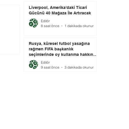
Liverpool, Amerika'daki Ticari
Gücünü 40 Mağaza İle Artıracak
Editör
8 saat önce
1 dakikada okunur
Rusya, küresel futbol yasağına
rağmen FIFA başkanlık
seçimlerinde oy kullanma hakkını
elinde tutuyor.
Editör
9 saat önce
3 dakikada okunur
Bize Ulaşın:
info@futbolekonomi.com