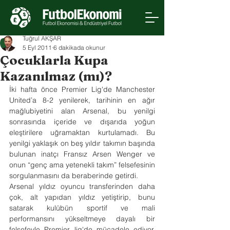
Tuğrul AKŞAR
5 Eyl 2011
6 dakikada okunur
Çocuklarla Kupa
Kazanılmaz (mı)?
İki hafta önce Premier Lig'de Manchester 
United’a 8-2 yenilerek, tarihinin en ağır 
mağlubiyetini alan Arsenal, bu yenilgi 
sonrasında içeride ve dışarıda yoğun 
eleştirilere uğramaktan kurtulamadı. Bu 
yenilgi yaklaşık on beş yıldır takımın başında 
bulunan inatçı Fransız Arsen Wenger ve 
onun “genç ama yetenekli takım” felsefesinin 
sorgulanmasını da beraberinde getirdi.
Arsenal yıldız oyuncu transferinden daha 
çok, alt yapıdan yıldız yetiştirip, bunu 
satarak kulübün sportif ve mali 
performansını yükseltmeye dayalı bir 
felsefeyle Premier lig'de mücadele ediyor. 