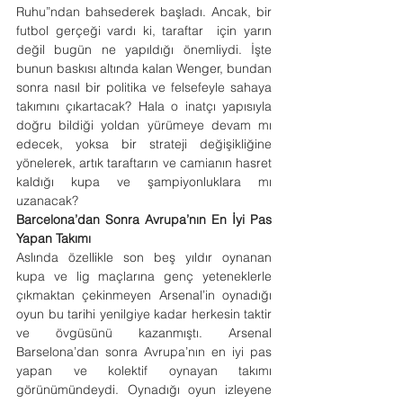
Ruhu”ndan bahsederek başladı. Ancak, bir 
futbol gerçeği vardı ki, taraftar  için yarın 
değil bugün ne yapıldığı önemliydi. İşte 
bunun baskısı altında kalan Wenger, bundan 
sonra nasıl bir politika ve felsefeyle sahaya 
takımını çıkartacak? Hala o inatçı yapısıyla 
doğru bildiği yoldan yürümeye devam mı 
edecek, yoksa bir strateji değişikliğine 
yönelerek, artık taraftarın ve camianın hasret 
kaldığı kupa ve şampiyonluklara mı 
uzanacak?
Barcelona’dan Sonra Avrupa’nın En İyi Pas 
Yapan Takımı
Aslında özellikle son beş yıldır oynanan 
kupa ve lig maçlarına genç yeteneklerle 
çıkmaktan çekinmeyen Arsenal’in oynadığı 
oyun bu tarihi yenilgiye kadar herkesin taktir 
ve övgüsünü kazanmıştı. Arsenal 
Barselona’dan sonra Avrupa’nın en iyi pas 
yapan ve kolektif oynayan takımı 
görünümündeydi. Oynadığı oyun izleyene 