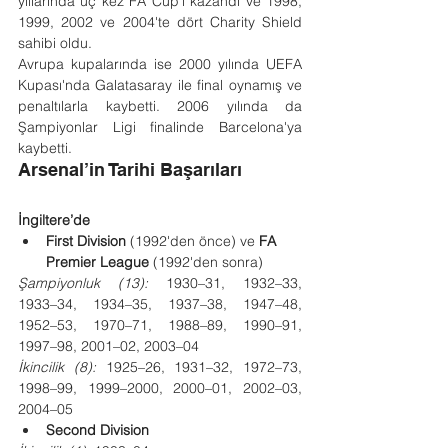
yıllarında üç kez FA Cup'ı kazandı ve 1998, 
1999, 2002 ve 2004'te dört Charity Shield 
sahibi oldu.
Avrupa kupalarında ise 2000 yılında UEFA 
Kupası'nda Galatasaray ile final oynamış ve 
penaltılarla kaybetti. 2006 yılında da 
Şampiyonlar Ligi finalinde Barcelona'ya 
kaybetti.
Arsenal’in Tarihi Başarıları
İngiltere’de
First Division
 (1992'den önce) ve 
FA 
Premier League
 (1992'den sonra)
Şampiyonluk (13):
 1930–31, 1932–33, 
1933–34, 1934–35, 1937–38, 1947–48, 
1952–53, 1970–71, 1988–89, 1990–91, 
1997–98, 2001–02, 2003–04
İkincilik (8):
 1925–26, 1931–32, 1972–73, 
1998–99, 1999–2000, 2000–01, 2002–03, 
2004–05
Second Division