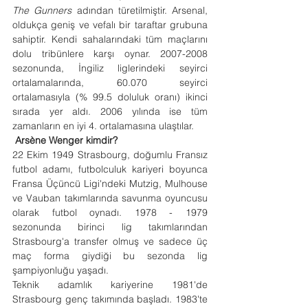
The Gunners
 adından türetilmiştir. Arsenal, 
oldukça geniş ve vefalı bir taraftar grubuna 
sahiptir. Kendi sahalarındaki tüm maçlarını 
dolu tribünlere karşı oynar. 2007-2008 
sezonunda, İngiliz liglerindeki seyirci 
ortalamalarında, 60.070 seyirci 
ortalamasıyla (% 99.5 doluluk oranı) ikinci 
sırada yer aldı. 2006 yılında ise tüm 
zamanların en iyi 4. ortalamasına ulaştılar.
 Arsène Wenger kimdir?
22 Ekim 1949 Strasbourg, doğumlu Fransız 
futbol adamı, futbolculuk kariyeri boyunca 
Fransa Üçüncü Ligi'ndeki Mutzig, Mulhouse 
ve Vauban takımlarında savunma oyuncusu 
olarak futbol oynadı. 1978 - 1979 
sezonunda birinci lig takımlarından 
Strasbourg'a transfer olmuş ve sadece üç 
maç forma giydiği bu sezonda lig 
şampiyonluğu yaşadı.
Teknik adamlık kariyerine 1981'de 
Strasbourg genç takımında başladı. 1983'te 