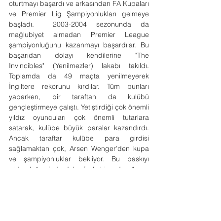
oturtmayı başardı ve arkasından FA Kupaları 
ve Premier Lig Şampiyonlukları gelmeye 
başladı.  2003-2004 sezonunda da 
mağlubiyet almadan Premier League 
şampiyonluğunu kazanmayı başardılar. Bu 
başarıdan dolayı kendilerine "The 
Invincibles" (Yenilmezler) lakabı takıldı. 
Toplamda da 49 maçta yenilmeyerek 
İngiltere rekorunu kırdılar. Tüm bunları 
yaparken, bir taraftan da kulübü 
gençleştirmeye çalıştı. Yetiştirdiği çok önemli 
yıldız oyuncuları çok önemli tutarlara 
satarak, kulübe büyük paralar kazandırdı. 
Ancak taraftar kulübe para girdisi 
sağlamaktan çok, Arsen Wenger’den kupa 
ve şampiyonluklar bekliyor. Bu baskıyı 
giderek üzerinde daha fazla hisseden Arsen 
Wenger’den, gençleştirme felsefesini bir 
kenara bırakmadan, ama taraftarın isteğini 
de yerine getirecek şekilde takımını yeniden 
kurması bekleniyor. Bu baskı onun felsefesini 