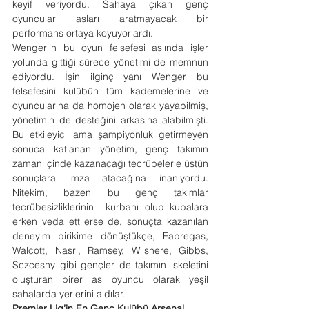
keyif veriyordu. Sahaya çıkan genç 
oyuncular asları aratmayacak bir 
performans ortaya koyuyorlardı.
Wenger'in bu oyun felsefesi aslında işler 
yolunda gittiği sürece yönetimi de memnun 
ediyordu. İşin ilginç yanı Wenger bu 
felsefesini kulübün tüm kademelerine ve 
oyuncularına da homojen olarak yayabilmiş, 
yönetimin de desteğini arkasına alabilmişti. 
Bu etkileyici ama şampiyonluk getirmeyen 
sonuca katlanan yönetim, genç takımın 
zaman içinde kazanacağı tecrübelerle üstün 
sonuçlara imza atacağına inanıyordu. 
Nitekim, bazen bu genç takımlar 
tecrübesizliklerinin  kurbanı olup kupalara 
erken veda ettilerse de, sonuçta kazanılan 
deneyim birikime dönüştükçe, Fabregas, 
Walcott, Nasri, Ramsey, Wilshere, Gibbs, 
Sczcesny gibi gençler de takımın iskeletini 
oluşturan birer as oyuncu olarak yeşil 
sahalarda yerlerini aldılar.
Premier Lig’in En Genç Kulübü Arsenal