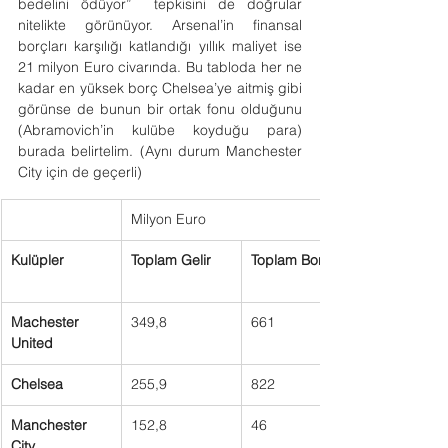
bedelini ödüyor”  tepkisini de doğrular 
nitelikte görünüyor. Arsenal’in finansal 
borçları karşılığı katlandığı yıllık maliyet ise 
21 milyon Euro civarında. Bu tabloda her ne 
kadar en yüksek borç Chelsea’ye aitmiş gibi 
görünse de bunun bir ortak fonu olduğunu 
(Abramovich’in kulübe koyduğu para) 
burada belirtelim. (Aynı durum Manchester 
City için de geçerli)  
Milyon Euro
Kulüpler
Toplam Gelir
Toplam Borç
Machester 
349,8
661
United
Chelsea
255,9
822
Manchester 
152,8
46
City