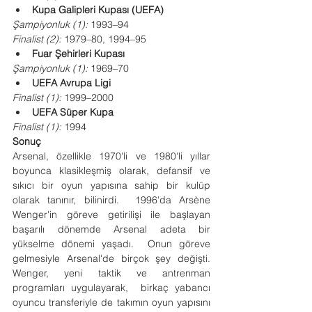
Kupa Galipleri Kupası (UEFA)
Şampiyonluk (1):
 1993–94
Finalist (2):
 1979–80, 1994–95
Fuar Şehirleri Kupası
Şampiyonluk (1):
 1969–70
UEFA Avrupa Ligi
Finalist (1):
 1999–2000
UEFA Süper Kupa
Finalist (1):
 1994
Sonuç
Arsenal, özellikle 1970'li ve 1980'li yıllar 
boyunca klasikleşmiş olarak, defansif ve 
sıkıcı bir oyun yapısına sahip bir kulüp 
olarak tanınır, bilinirdi.  1996'da Arsène 
Wenger'in göreve getirilişi ile başlayan 
başarılı dönemde Arsenal adeta bir 
yükselme dönemi yaşadı.  Onun göreve 
gelmesiyle Arsenal'de birçok şey değişti. 
Wenger, yeni taktik ve antrenman 
programları uygulayarak,  birkaç yabancı 
oyuncu transferiyle de takımın oyun yapısını 