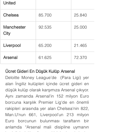
United
Chelsea
85.700
25.840
Manchester 
92.535
25.000
City
Liverpool
65.200
21.465
Arsenal
61.625
72.370
Ücret Gideri En Düşük Kulüp Arsenal
Deloitte Money League’de  (Para Ligi) yer 
alan İngiliz kulüpleri içinde ücret gideri en 
düşük kulüp olarak karşımıza Arsenal çıkıyor. 
Aynı zamanda Arsenal'in 152 milyon Euro 
borcuna karşılık Premier Lig'de en önemli 
rakipleri arasında yer alan Chelsea'nin 822, 
Man.U'nun 661, Liverpool’un 213 milyon 
Euro borcunun bulunması taraftarın bir 
anlamda “Arsenal mali disipline uymanın 