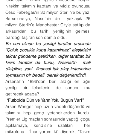
Nitekim takımın kaptanı ve yıldız oyuncusu 
Cesc Fabregas’ın 30 milyon Sterlin'e bu yaz  
Barselona'ya, Nasri’nin de  yaklaşık 26 
milyon Sterlin’e Manchester City’e satılıp da 
arkasından bu tarihi yenilginin gelmesi 
bardağı taşıran son damla oldu.
En son alınan bu yenilgi taraftar arasında 
“Çoluk çocukla kupa kazanılmaz” eleştirisini 
tekrar gündeme getirirken, diğer taraftan bir 
kısım taraftar da bunu, Arsenal’in  mali 
disipline, yani  finansal fair play kriterlerine 
uymasının bir bedeli  olarak değerlendirdi.
Arsenal’in 1896’dan beri aldığı en ağır 
yenilgi bir felsefenin de sonunu mu 
getirecek acaba?
 “Futbolda Dün ve Yarın Yok, Bugün Var!”
Arsen Wenger hep uzun vadeli düşündü ve 
takımını hep genç yeteneklerden kurdu. 
Premier Lig maçları sonrasında yaptığı çoğu 
açıklamaya, kendisine uzatılan  her 
mikrofona  “İnanıyorum ki” diyerek, “Takım 