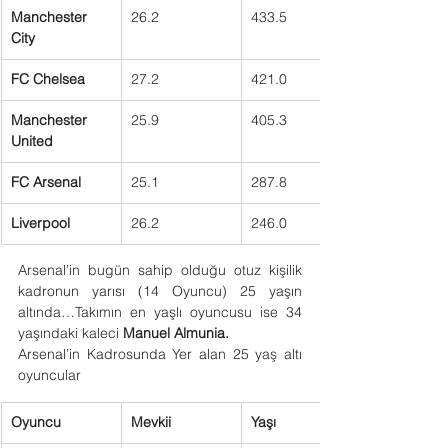
Manchester 
26.2
433.5
City
FC Chelsea
27.2
421.0
Manchester 
25.9
405.3
United
FC Arsenal
25.1
287.8
Liverpool
26.2
246.0
Arsenal’in bugün sahip olduğu otuz kişilik 
kadronun yarısı (14 Oyuncu) 25 yaşın 
altında…Takımın en yaşlı oyuncusu ise 34 
yaşındaki kaleci 
Manuel Almunia.
Arsenal’in Kadrosunda Yer alan 25 yaş altı 
oyuncular
Oyuncu
Mevkii
Yaşı