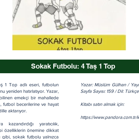
Sokak Futbolu: 4 Taş 1 Top
 1 Top adlı eseri, futbolun
Yazar: Müslüm Gülhan / Yayınc
 yeniden hatırlatıyor. Yazar,
Sayfa Sayısı: 159 / Dil: Türk
bilinen emekçi bir mahallede
 futbol becerilerine ve hayat
Kitabı satın almak için:
ille aktarıyor.
https://www.pandora.com.tr/
 kazandırdığı yaratıcılık,
i özelliklerin önemine dikkat
ı gibi, sokak futbolu yalnızca