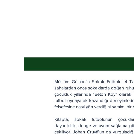
Müslüm Gülhan’ın Sokak Futbolu: 4 Taş
sahalardan önce sokaklarda doğan ruhunu
çocukluk yıllarında “Beton Köy” olarak 
futbol oynayarak kazandığı deneyimlerin,
felsefesine nasıl yön verdiğini samimi bir d
Kitapta, sokak futbolunun çocuklara
dayanıklılık, denge ve uyum sağlama gib
çekiliyor. Johan Cruyff’un da vurguladığ