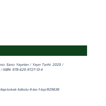
ı: Sancı Yayınları / Yayın Tarihi: 2025 /
çe / ISBN: 978-625-9727-13-4
kitap/sokak-futbolu-4-tas-1-top/929636