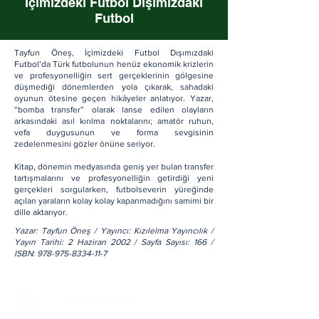
İçimizdeki Futbol Dışımızdaki
Futbol
Tayfun Öneş, İçimizdeki Futbol Dışımızdaki
Futbol’da Türk futbolunun henüz ekonomik krizlerin
ve profesyonelliğin sert gerçeklerinin gölgesine
düşmediği dönemlerden yola çıkarak, sahadaki
oyunun ötesine geçen hikâyeler anlatıyor. Yazar,
“bomba transfer” olarak lanse edilen olayların
arkasındaki asıl kırılma noktalarını; amatör ruhun,
vefa duygusunun ve forma sevgisinin
zedelenmesini gözler önüne seriyor.
Kitap, dönemin medyasında geniş yer bulan transfer
tartışmalarını ve profesyonelliğin getirdiği yeni
gerçekleri sorgularken, futbolseverin yüreğinde
açılan yaraların kolay kolay kapanmadığını samimi bir
dille aktarıyor.
Yazar: Tayfun Öneş / Yayıncı: Kızılelma Yayıncılık /
Yayın Tarihi: 2 Haziran 2002 / Sayfa Sayısı: 166 /
ISBN:
978-975-8334-11-7