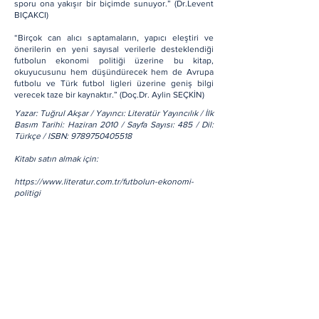
sporu ona yakışır bir biçimde sunuyor.” (Dr.Levent
BIÇAKCI)
“Birçok can alıcı saptamaların, yapıcı eleştiri ve
önerilerin en yeni sayısal verilerle desteklendiği
futbolun ekonomi politiği üzerine bu kitap,
okuyucusunu hem düşündürecek hem de Avrupa
futbolu ve Türk futbol ligleri üzerine geniş bilgi
verecek taze bir kaynaktır.” (Doç.Dr. Aylin SEÇKİN)
Yazar: Tuğrul Akşar / Yayıncı: Literatür Yayıncılık / İlk
Basım Tarihi: Haziran 2010 / Sayfa Sayısı: 485 / Dil:
Türkçe / ISBN:
9789750405518
Kitabı satın almak için:
https://www.literatur.com.tr/futbolun-ekonomi-
politigi
Hakkımızda
Tüm Haberler