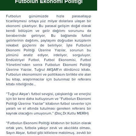
Futbolun Ekonomi Politiği
Futbolun günümüzde hızla parasallaşıp
ticarileşmesi ortaya yüz milyar dolarlara ulaşan bir
ekonomi çıkartıyor. Bu parasal gelişim doğal olarak
kendi bölüşüm ve gelir dağılımı sorununu da
beraberinde getiriyor. Bu bağlamda futbol
gelirlerinin dağıtımı, paylaşımı doğrudan kulüplerin
rekabet güçlerini de belirliyor. İşte Futbolun
Ekonomi Politiği Üzerine Yazılar, sorunun bu
yönünü analiz ediyor, irdeliyor, sorguluyor.
Endüstriyel Futbol, Futbol Ekonomisi, Futbol
Yönetimi’nden sonra Futbolun Ekonomi Politiği
Üzerine Yazılar, Tuğrul AKŞAR’ın dördüncü kitabı.
Futbolun ekonomisini ve politikasını birlikte ele alan
bu kitap, araştırmacılar için bulunmaz bir referans
kitabı niteliğinde…
“Tuğrul Akşar’ı futbol sevgisi, çalışkanlığı ve enerjisi
için bir kere daha kutluyorum ve “Futbolun Ekonomi
Politiği Üzerine Yazılar” kitabının futbol severler için
yararlı ve el altında tutulması gereken referans bir
kaynak olacağını umuyorum.” (Doç.Dr.Kutlu MERİH)
“Futbolun Ekonomi Politiği kitabının bir bütün olarak
ortak yanı, futbola yakışır zevk ve akıcılıkta olması.
Sayın Akşar, futbol gibi kitlelere malolmuş, zevkli bir