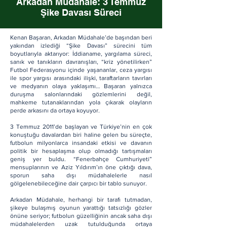
Arkadan Müdahale: 3 Temmuz
Şike Davası Süreci
Kenan Başaran, Arkadan Müdahale’de başından beri
yakından izlediği “Şike Davası” sürecini tüm
boyutlarıyla aktarıyor: İddianame, yargılama süreci,
sanık ve tanıkların davranışları, “kriz yönetilirken”
Futbol Federasyonu içinde yaşananlar, ceza yargısı
ile spor yargısı arasındaki ilişki, taraftarların tavırları
ve medyanın olaya yaklaşımı… Başaran yalnızca
duruşma salonlarındaki gözlemlerini değil,
mahkeme tutanaklarından yola çıkarak olayların
perde arkasını da ortaya koyuyor.
3 Temmuz 2011’de başlayan ve Türkiye’nin en çok
konuştuğu davalardan biri haline gelen bu süreçte,
futbolun milyonlarca insandaki etkisi ve davanın
politik bir hesaplaşma olup olmadığı tartışmaları
geniş yer buldu. “Fenerbahçe Cumhuriyeti”
mensuplarının ve Aziz Yıldırım’ın öne çıktığı dava,
sporun saha dışı müdahalelerle nasıl
gölgelenebileceğine dair çarpıcı bir tablo sunuyor.
Arkadan Müdahale, herhangi bir tarafı tutmadan,
şikeye bulaşmış oyunun yarattığı tatsızlığı gözler
önüne seriyor; futbolun güzelliğinin ancak saha dışı
müdahalelerden uzak tutulduğunda ortaya