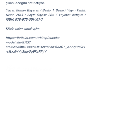
çıkabileceğini hatırlatıyor.
Yazar: Kenan Başaran / Baskı: 1. Baskı / Yayın Tarihi:
Nisan 2013 / Sayfa Sayısı: 285 / Yayıncı: İletişim /
ISBN:
978-975-051-167-7
Kitabı satın almak için:
https://iletisim.com.tr/kitap/arkadan-
mudahale/8713?
srsltid=AfmBOooY5JHscxrHvuF8Aa0Y_AS5q3dOEi
-c1LxzWYy3Iqv0g9KcPFyY
Hakkımızda
Tüm Haberler
Yazarlarımız
Tüm Yazılar
Ekonomi
İletişim
Mali
Reklam