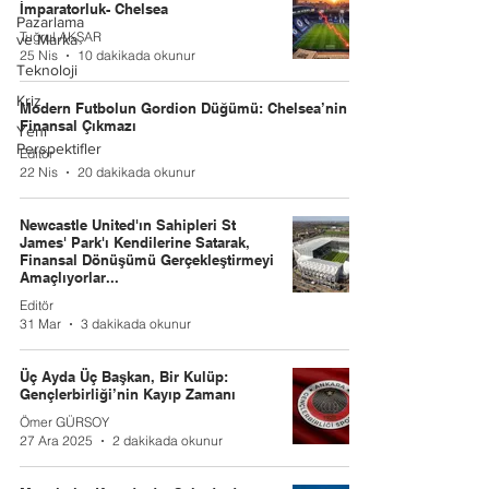
İmparatorluk- Chelsea
Pazarlama
Tuğrul AKŞAR
ve Marka
25 Nis
10 dakikada okunur
Teknoloji
Kriz
Modern Futbolun Gordion Düğümü: Chelsea’nin
Finansal Çıkmazı
Yeni
Perspektifler
Editör
22 Nis
20 dakikada okunur
Newcastle United'ın Sahipleri St
James' Park'ı Kendilerine Satarak,
Finansal Dönüşümü Gerçekleştirmeyi
Amaçlıyorlar...
Editör
31 Mar
3 dakikada okunur
Üç Ayda Üç Başkan, Bir Kulüp:
Gençlerbirliği’nin Kayıp Zamanı
Ömer GÜRSOY
27 Ara 2025
2 dakikada okunur