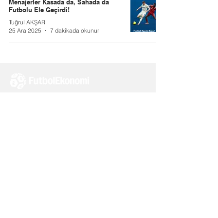
Menajerler Kasada da, Sahada da
Futbolu Ele Geçirdi!
Tuğrul AKŞAR
25 Ara 2025
7 dakikada okunur
Hakkımızda
Tüm Haberler
Yazarlarımız
Tüm Yazılar
Ekonomi
İletişim
Mali
Reklam
Yönetim ve Strateji
Kullanım
Koşulları
ve
Kriz
Gizlilik İlkeleri
Hukuk