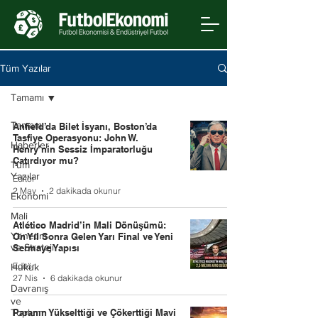
Tüm Yazılar
Tamamı
Tamamı
Anfield’da Bilet İsyanı, Boston’da
Tasfiye Operasyonu: John W.
Haberler
Henry’nin Sessiz İmparatorluğu
Çatırdıyor mu?
Tüm
Yazılar
Editör
2 May
2 dakikada okunur
Ekonomi
Mali
Atlético Madrid’in Mali Dönüşümü:
Yönetim
On Yıl Sonra Gelen Yarı Final ve Yeni
ve Strateji
Sermaye Yapısı
Editör
Hukuk
27 Nis
6 dakikada okunur
Davranış
ve
Toplum
Paranın Yükselttiği ve Çökerttiği Mavi