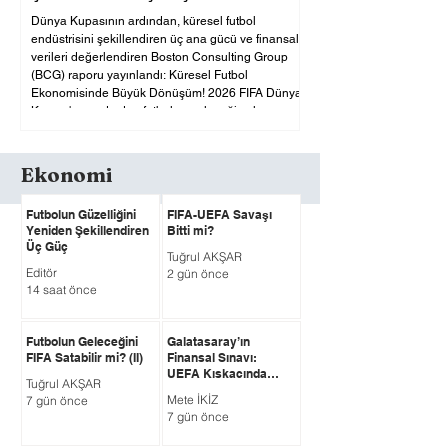
Dünya Kupasının ardından, küresel futbol
endüstrisini şekillendiren üç ana gücü ve finansal
verileri değerlendiren Boston Consulting Group
(BCG) raporu yayınlandı: Küresel Futbol
Ekonomisinde Büyük Dönüşüm! 2026 FIFA Dünya
Kupası'nın ardından futbolun geleceği yalnızca
saha içindeki rekabetle değil, ekonomik ve yapısal
dönüşümüyle de gündemdeki yerini koruyor.
Boston Consulting Group (BCG) tarafından
Ekonomi
hazırlanan "The Three Forces Reshaping the
Beautiful Game" (Futbolu Yeniden
Futbolun Güzelliğini
FIFA-UEFA Savaşı
Yeniden Şekillendiren
Bitti mi?
Üç Güç
Tuğrul AKŞAR
Editör
2 gün önce
14 saat önce
Futbolun Geleceğini
Galatasaray’ın
FIFA Satabilir mi? (II)
Finansal Sınavı:
UEFA Kıskacında
Tuğrul AKŞAR
Kırmızı Alarm mı,
Mete İKİZ
7 gün önce
Güçlü Gelir Modeli
7 gün önce
mi?