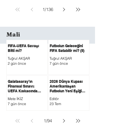
1
/
136
Mali
FIFA-UEFA Savaşı
Futbolun Geleceğini
Bitti mi?
FIFA Satabilir mi? (II)
Tuğrul AKŞAR
Tuğrul AKŞAR
2 gün önce
7 gün önce
Galatasaray’ın
2026 Dünya Kupası
Finansal Sınavı:
Amerikanlaşan
UEFA Kıskacında
Futbolun Yeni Eşiği
Kırmızı Alarm mı,
Oldu!
Mete İKİZ
Editör
Güçlü Gelir Modeli
7 gün önce
23 Tem
mi?
1
/
94