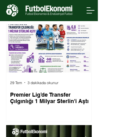
29 Tem
3 dakikada okunur
29 Tem
Premier Lig’de Transfer
FIFA, Dünya Kup
Çılgınlığı 1 Milyar Sterlin'i Aştı
Olmak Üzere Tur
Haklarını Özel Y
Satacağını Açıkl