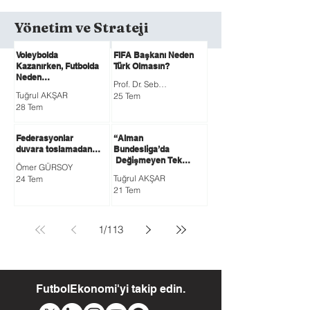
Yönetim ve Strateji
Voleybolda
FIFA Başkanı Neden
Kazanırken, Futbolda
Türk Olmasın?
Neden
Prof. Dr. Sebahattin DEVECİOĞLU
Kaybediyoruz?
Tuğrul AKŞAR
25 Tem
28 Tem
Federasyonlar
“Alman
duvara toslamadan…
Bundesliga’da
Değişmeyen Tek
Ömer GÜRSOY
Gerçek: Bayern’in
Tuğrul AKŞAR
24 Tem
Bitmeyen Hakimiyeti”
21 Tem
1
/
113
FutbolEkonomi'yi takip edin.