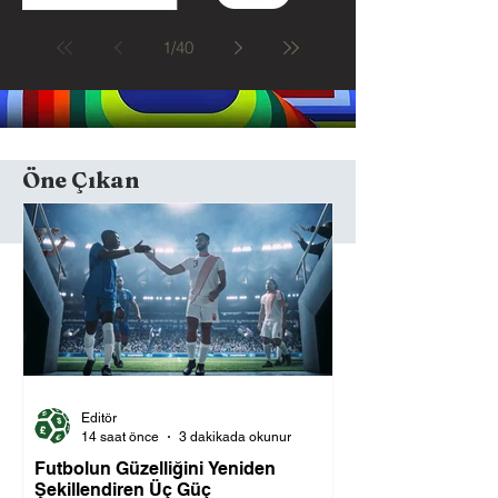
1
/
40
Öne Çıkan
Editör
14 saat önce
3 dakikada okunur
Futbolun Güzelliğini Yeniden
Şekillendiren Üç Güç