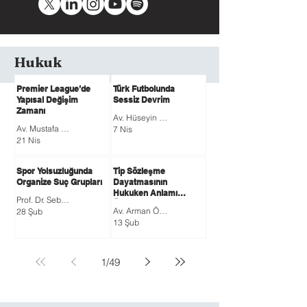
Hukuk
Premier League’de
Türk Futbolunda
Yapısal Değişim
Sessiz Devrim
Zamanı
Av. Hüseyin Alpay KÖSE
Av. Mustafa BATMAZ
7 Nis
21 Nis
Spor Yolsuzluğunda
Tip Sözleşme
Organize Suç Grupları
Dayatmasının
Hukuken Anlamı
Prof. Dr. Sebahattin DEVECİOĞLU
Üzerine Bir
Av. Arman ÖZDEMİR
28 Şub
Değerlendirme
13 Şub
1
/
49