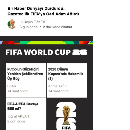
Bir Haber Dünyayı Durdurdu:
Gazetecilik FIFA’ya Geri Adım Attırdı
Hüseyin ÖZKÖK
6 gün önce
2 dakikada okunur
Futbolun Güzelliğini
2026 Dünya
Yeniden Şekillendiren
Kupası'nda Hakemlik
Üç Güç
(3)
Editör
Ahmet GÜVENER
14 saat önce
14 saat önce
FIFA-UEFA Savaşı
Bitti mi?
Tuğrul AKŞAR
2 gün önce