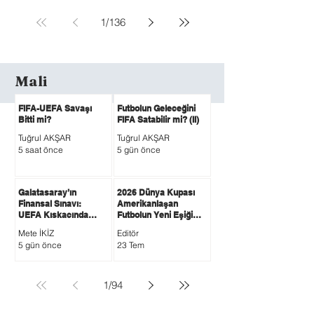
1
/
136
Mali
FIFA-UEFA Savaşı
Futbolun Geleceğini
Bitti mi?
FIFA Satabilir mi? (II)
Tuğrul AKŞAR
Tuğrul AKŞAR
5 saat önce
5 gün önce
Galatasaray’ın
2026 Dünya Kupası
Finansal Sınavı:
Amerikanlaşan
UEFA Kıskacında
Futbolun Yeni Eşiği
Kırmızı Alarm mı,
Oldu!
Mete İKİZ
Editör
Güçlü Gelir Modeli
5 gün önce
23 Tem
mi?
1
/
94