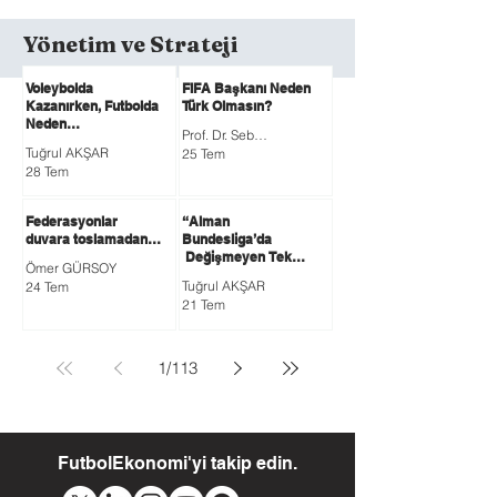
Yönetim ve Strateji
Voleybolda
FIFA Başkanı Neden
Kazanırken, Futbolda
Türk Olmasın?
Neden
Prof. Dr. Sebahattin DEVECİOĞLU
Kaybediyoruz?
Tuğrul AKŞAR
25 Tem
28 Tem
Federasyonlar
“Alman
duvara toslamadan…
Bundesliga’da
Değişmeyen Tek
Ömer GÜRSOY
Gerçek: Bayern’in
Tuğrul AKŞAR
24 Tem
Bitmeyen Hakimiyeti”
21 Tem
1
/
113
FutbolEkonomi'yi takip edin.