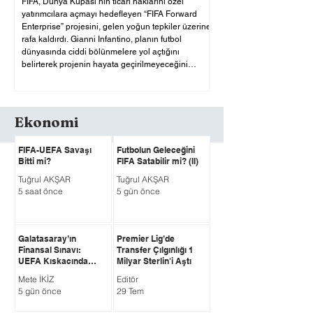
FIFA, Dünya Kupası’nın ticari haklarını özel
yatırımcılara açmayı hedefleyen “FIFA Forward
Enterprise” projesini, gelen yoğun tepkiler üzerine
rafa kaldırdı. Gianni Infantino, planın futbol
dünyasında ciddi bölünmelere yol açtığını
belirterek projenin hayata geçirilmeyeceğini
resmen açıkladı. Güç Dengeleri Değişecek mi? Bu
geri adımda UEFA’nın belirleyici etkisi açıkça
hissedildi. UEFA’nın öncülüğünde diğer
konfederasyonların da aynı çizgide buluşması,
Ekonomi
Infantino’yu projeyi ge
FIFA-UEFA Savaşı
Futbolun Geleceğini
Bitti mi?
FIFA Satabilir mi? (II)
Tuğrul AKŞAR
Tuğrul AKŞAR
5 saat önce
5 gün önce
Galatasaray’ın
Premier Lig’de
Finansal Sınavı:
Transfer Çılgınlığı 1
UEFA Kıskacında
Milyar Sterlin'i Aştı
Kırmızı Alarm mı,
Mete İKİZ
Editör
Güçlü Gelir Modeli
5 gün önce
29 Tem
mi?