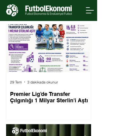
29 Tem
3 dakikada okunur
29 Tem
Premier Lig’de Transfer
FIFA, Dünya Kup
Çılgınlığı 1 Milyar Sterlin'i Aştı
Olmak Üzere Tur
Haklarını Özel Y
Satacağını Açıkl