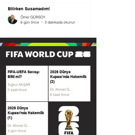
Bilirken Susamadım!
Ömer GÜRSOY
6 gün önce
3 dakikada okunur
FIFA-UEFA Savaşı
2026 Dünya
Bitti mi?
Kupası'nda Hakemlik
(2)
Tuğrul AKŞAR
Dr. Ahmet GÜVENER
5 saat önce
6 saat önce
2026 Dünya
Kupası’nda Hakemlik
(1)
Dr. Ahmet GÜVENER
3 gün önce