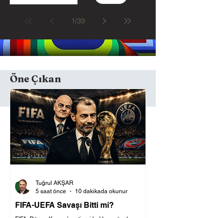
1
/
39
Öne Çıkan
Tuğrul AKŞAR
5 saat önce
10 dakikada okunur
FIFA-UEFA Savaşı Bitti mi?